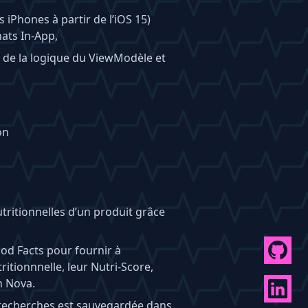
 iPhones à partir de l’iOS 15)
ats In-App,
é de la logique du ViewModèle et
on
utritionnelles d’un produit grâce
Food Facts pour fournir à
tritionnnelle, leur Nutri-Score,
on Nova.
s recherches est sauvegardée dans