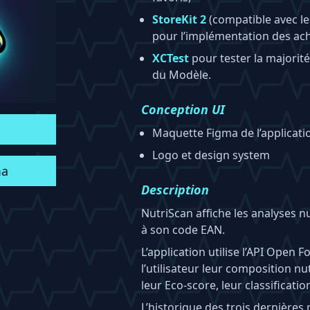
StoreKit 2
(compatible avec les
pour l’implémentation des ach
XCTest
pour tester la majorit
du Modèle.
Conception UI
Maquette Figma de l’applicati
Logo et design system
ma
Description
NutriScan affiche les analyses n
à son code EAN.
L’application utilise l’API Open 
l’utilisateur leur composition nu
leur Eco-score, leur classificati
L’historique des trois dernière